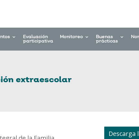
entos
Evaluación
Monitoreo
Buenas
No
participativa
prácticas
ión extraescolar
Descarga l
tegral de la Familia