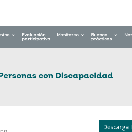
entos
Evaluación
Monitoreo
Buenas
No
participativa
prácticas
e Personas con Discapacidad
Descarga l
rno