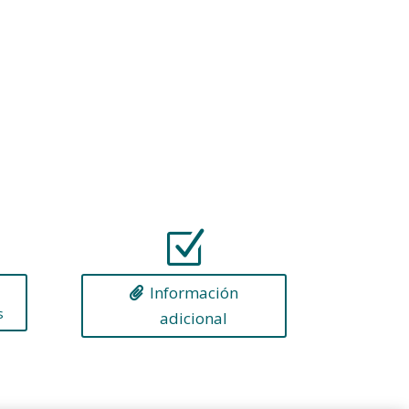
Z
Información
s
adicional