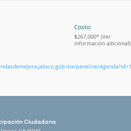
Costo:
$267,000* (Ver
información adicional)
endasdemejora.jalisco.gob.mx/panel/verAgenda?id=
icipación Ciudadana