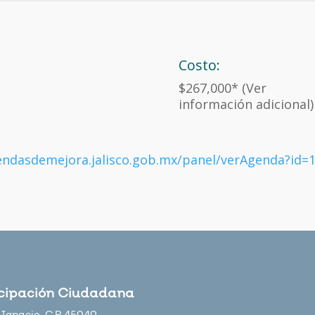
Costo:
$267,000* (Ver
información adicional)
endasdemejora.jalisco.gob.mx/panel/verAgenda?id=
icipación Ciudadana