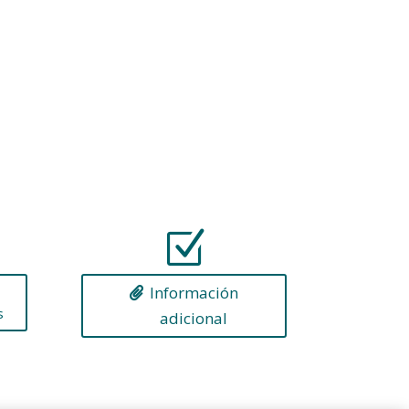
Z
Información
s
adicional